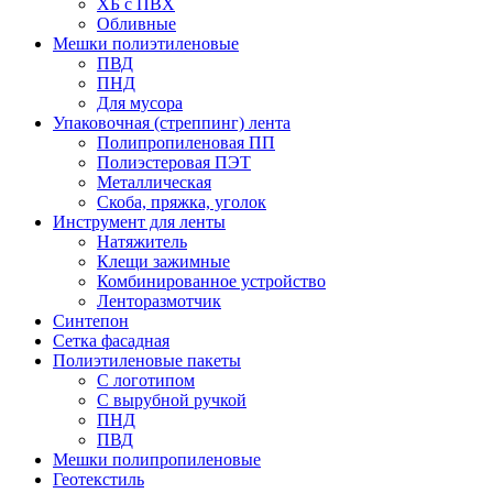
ХБ с ПВХ
Обливные
Мешки полиэтиленовые
ПВД
ПНД
Для мусора
Упаковочная (стреппинг) лента
Полипропиленовая ПП
Полиэстеровая ПЭТ
Металлическая
Скоба, пряжка, уголок
Инструмент для ленты
Натяжитель
Клещи зажимные
Комбинированное устройство
Ленторазмотчик
Синтепон
Сетка фасадная
Полиэтиленовые пакеты
С логотипом
С вырубной ручкой
ПНД
ПВД
Мешки полипропиленовые
Геотекстиль