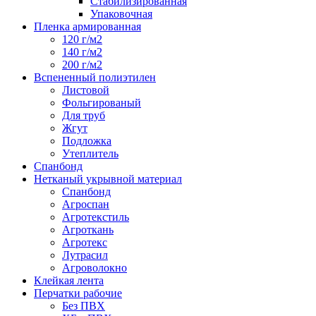
Стабилизированная
Упаковочная
Пленка армированная
120 г/м2
140 г/м2
200 г/м2
Вспененный полиэтилен
Листовой
Фольгированый
Для труб
Жгут
Подложка
Утеплитель
Спанбонд
Нетканый укрывной материал
Спанбонд
Агроспан
Агротекстиль
Агроткань
Агротекс
Лутрасил
Агроволокно
Клейкая лента
Перчатки рабочие
Без ПВХ