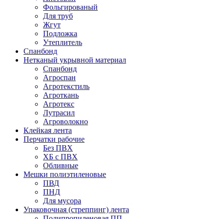
Фольгированый
Для труб
Жгут
Подложка
Утеплитель
Спанбонд
Нетканый укрывной материал
Спанбонд
Агроспан
Агротекстиль
Агроткань
Агротекс
Лутрасил
Агроволокно
Клейкая лента
Перчатки рабочие
Без ПВХ
ХБ с ПВХ
Обливные
Мешки полиэтиленовые
ПВД
ПНД
Для мусора
Упаковочная (стреппинг) лента
Полипропиленовая ПП