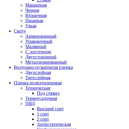
Машинная
Черная
Вторичная
Пищевая
Узкая
Скотч
Армированный
Упаковочный
Малярный
С логотипом
Двухсторонний
Металлизированный
Воздушно-пузырчатая пленка
Двухслойная
Трехслойная
Пленка полиэтиленовая
Техническая
Под стяжку
Термоусадочная
ПВД
Высший сорт
1 сорт
2 сорт
Антистатическая