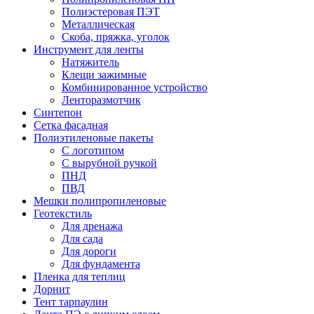
Полиэстеровая ПЭТ
Металлическая
Скоба, пряжка, уголок
Инструмент для ленты
Натяжитель
Клещи зажимные
Комбинированное устройство
Ленторазмотчик
Синтепон
Сетка фасадная
Полиэтиленовые пакеты
С логотипом
С вырубной ручкой
ПНД
ПВД
Мешки полипропиленовые
Геотекстиль
Для дренажа
Для сада
Для дороги
Для фундамента
Пленка для теплиц
Дорнит
Тент тарпаулин