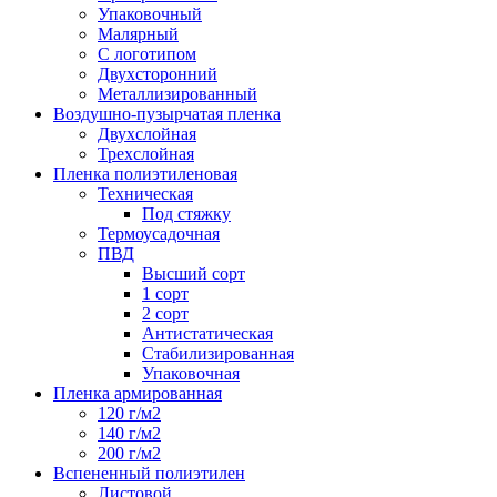
Упаковочный
Малярный
С логотипом
Двухсторонний
Металлизированный
Воздушно-пузырчатая пленка
Двухслойная
Трехслойная
Пленка полиэтиленовая
Техническая
Под стяжку
Термоусадочная
ПВД
Высший сорт
1 сорт
2 сорт
Антистатическая
Стабилизированная
Упаковочная
Пленка армированная
120 г/м2
140 г/м2
200 г/м2
Вспененный полиэтилен
Листовой