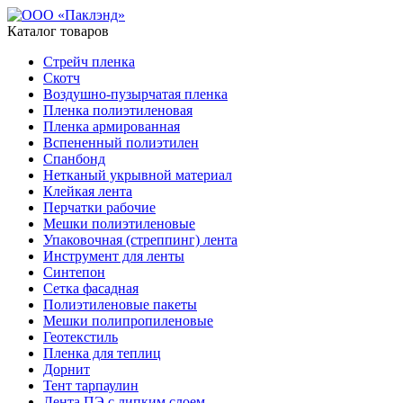
Каталог товаров
Стрейч пленка
Скотч
Воздушно-пузырчатая пленка
Пленка полиэтиленовая
Пленка армированная
Вспененный полиэтилен
Спанбонд
Нетканый укрывной материал
Клейкая лента
Перчатки рабочие
Мешки полиэтиленовые
Упаковочная (стреппинг) лента
Инструмент для ленты
Синтепон
Сетка фасадная
Полиэтиленовые пакеты
Мешки полипропиленовые
Геотекстиль
Пленка для теплиц
Дорнит
Тент тарпаулин
Лента ПЭ с липким слоем