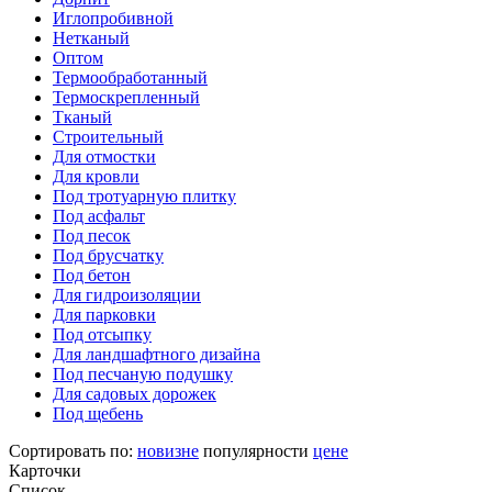
Иглопробивной
Нетканый
Оптом
Термообработанный
Термоскрепленный
Тканый
Строительный
Для отмостки
Для кровли
Под тротуарную плитку
Под асфальт
Под песок
Под брусчатку
Под бетон
Для гидроизоляции
Для парковки
Под отсыпку
Для ландшафтного дизайна
Под песчаную подушку
Для садовых дорожек
Под щебень
Сортировать по:
новизне
популярности
цене
Карточки
Список