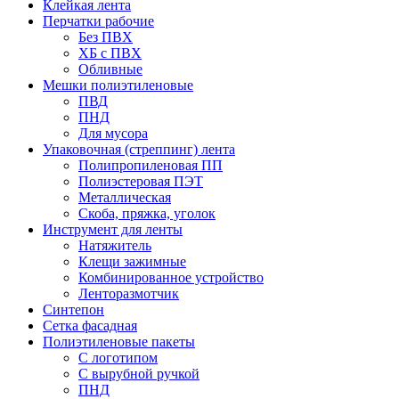
Клейкая лента
Перчатки рабочие
Без ПВХ
ХБ с ПВХ
Обливные
Мешки полиэтиленовые
ПВД
ПНД
Для мусора
Упаковочная (стреппинг) лента
Полипропиленовая ПП
Полиэстеровая ПЭТ
Металлическая
Скоба, пряжка, уголок
Инструмент для ленты
Натяжитель
Клещи зажимные
Комбинированное устройство
Ленторазмотчик
Синтепон
Сетка фасадная
Полиэтиленовые пакеты
С логотипом
С вырубной ручкой
ПНД