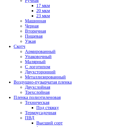
Ручная
17 мкм
20 мкм
23 мкм
Машинная
Черная
Вторичная
Пищевая
Узкая
Скотч
Армированный
Упаковочный
Малярный
С логотипом
Двухсторонний
Металлизированный
Воздушно-пузырчатая пленка
Двухслойная
Трехслойная
Пленка полиэтиленовая
Техническая
Под стяжку
Термоусадочная
ПВД
Высший сорт