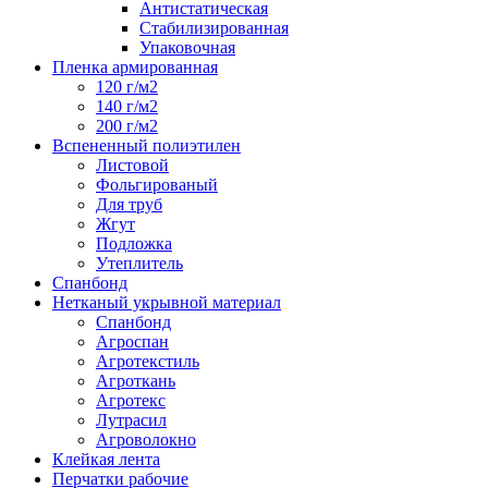
Антистатическая
Стабилизированная
Упаковочная
Пленка армированная
120 г/м2
140 г/м2
200 г/м2
Вспененный полиэтилен
Листовой
Фольгированый
Для труб
Жгут
Подложка
Утеплитель
Спанбонд
Нетканый укрывной материал
Спанбонд
Агроспан
Агротекстиль
Агроткань
Агротекс
Лутрасил
Агроволокно
Клейкая лента
Перчатки рабочие