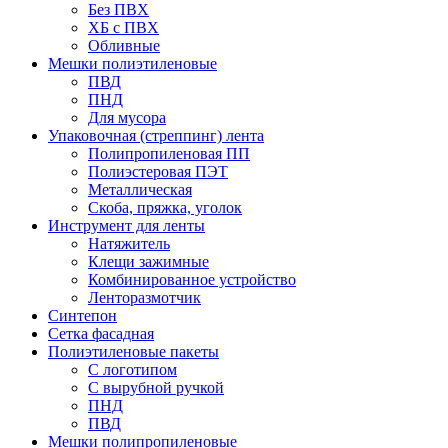
Без ПВХ
ХБ с ПВХ
Обливные
Мешки полиэтиленовые
ПВД
ПНД
Для мусора
Упаковочная (стреппинг) лента
Полипропиленовая ПП
Полиэстеровая ПЭТ
Металлическая
Скоба, пряжка, уголок
Инструмент для ленты
Натяжитель
Клещи зажимные
Комбинированное устройство
Ленторазмотчик
Синтепон
Сетка фасадная
Полиэтиленовые пакеты
С логотипом
С вырубной ручкой
ПНД
ПВД
Мешки полипропиленовые