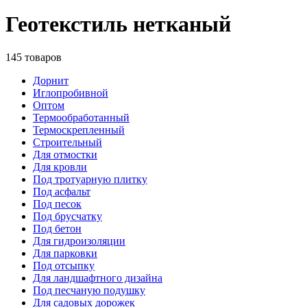
Геотекстиль нетканый
145 товаров
Дорнит
Иглопробивной
Оптом
Термообработанный
Термоскрепленный
Строительный
Для отмостки
Для кровли
Под тротуарную плитку
Под асфальт
Под песок
Под брусчатку
Под бетон
Для гидроизоляции
Для парковки
Под отсыпку
Для ландшафтного дизайна
Под песчаную подушку
Для садовых дорожек