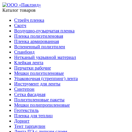
Каталог товаров
Стрейч пленка
Скотч
Воздушно-пузырчатая пленка
Пленка полиэтиленовая
Пленка армированная
Вспененный полиэтилен
Спанбонд
Нетканый укрывной материал
Клейкая лента
Перчатки рабочие
Мешки полиэтиленовые
Упаковочная (стреппинг) лента
Инструмент для ленты
Синтепон
Сетка фасадная
Полиэтиленовые пакеты
Мешки полипропиленовые
Геотекстиль
Пленка для теплиц
Дорнит
Тент тарпаулин
Лента ПЭ с липким слоем