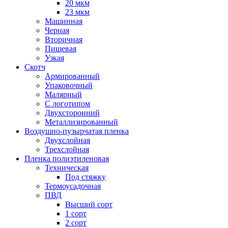
20 мкм
23 мкм
Машинная
Черная
Вторичная
Пищевая
Узкая
Скотч
Армированный
Упаковочный
Малярный
С логотипом
Двухсторонний
Металлизированный
Воздушно-пузырчатая пленка
Двухслойная
Трехслойная
Пленка полиэтиленовая
Техническая
Под стяжку
Термоусадочная
ПВД
Высший сорт
1 сорт
2 сорт