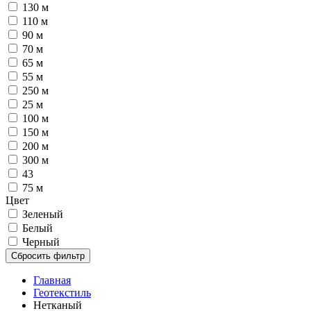
130 м
110 м
90 м
70 м
65 м
55 м
250 м
25 м
100 м
150 м
200 м
300 м
43
75 м
Цвет
Зеленый
Белый
Черный
Сбросить фильтр
Главная
Геотекстиль
Нетканый