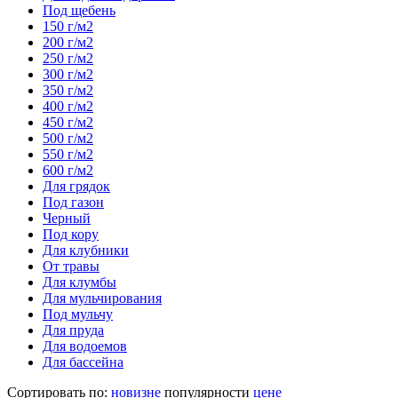
Под щебень
150 г/м2
200 г/м2
250 г/м2
300 г/м2
350 г/м2
400 г/м2
450 г/м2
500 г/м2
550 г/м2
600 г/м2
Для грядок
Под газон
Черный
Под кору
Для клубники
От травы
Для клумбы
Для мульчирования
Под мульчу
Для пруда
Для водоемов
Для бассейна
Сортировать по:
новизне
популярности
цене